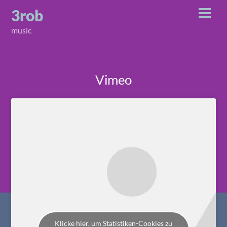
Skip
3rob
Men
to
music
content
Vimeo
Klicke hier, um Statistiken-Cookies zu