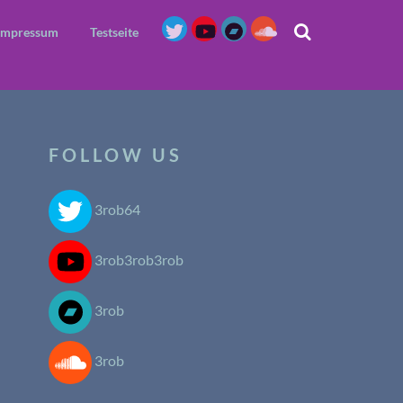
Impressum
Testseite
FOLLOW US
3rob64
3rob3rob3rob
3rob
3rob