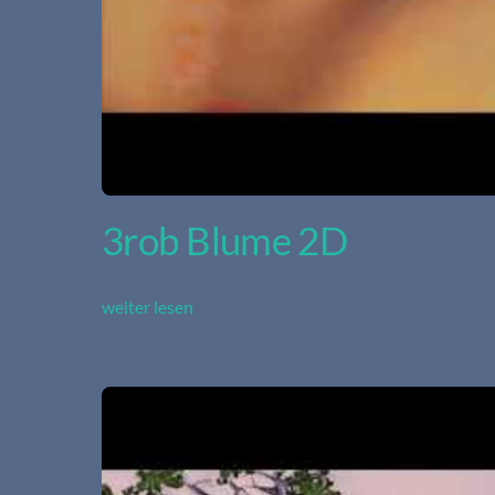
3rob Blume 2D
weiter lesen
Video