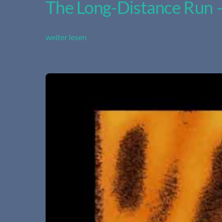
The Long-Distance Run 
weiter lesen
Video