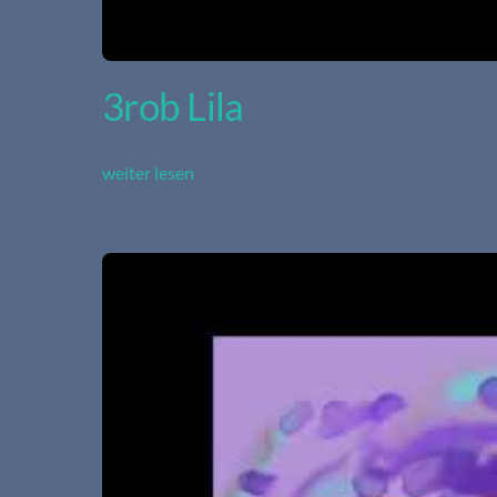
3rob Lila
weiter lesen
Video