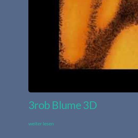
3rob Blume 3D
weiter lesen