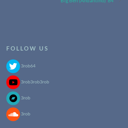
Big Ben (Andantino) ’84
FOLLOW US
3rob64
3rob3rob3rob
3rob
3rob