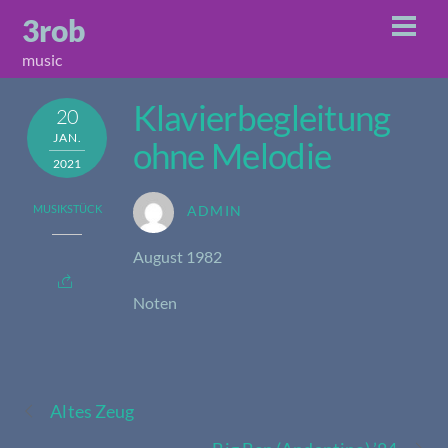
Skip
3rob
Men
to
music
content
Klavierbegleitung
20
JAN.
ohne Melodie
2021
MUSIKSTÜCK
ADMIN
August 1982
Noten
Altes Zeug