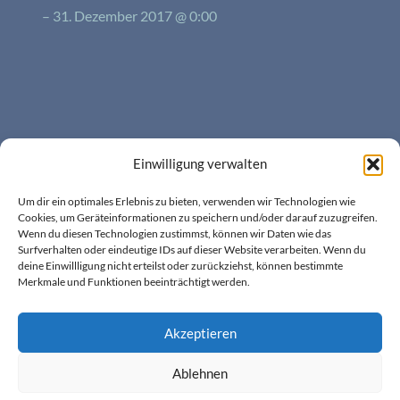
– 31. Dezember 2017 @ 0:00
LATEST TWEETS
Einwilligung verwalten
Um dir ein optimales Erlebnis zu bieten, verwenden wir Technologien wie
Cookies, um Geräteinformationen zu speichern und/oder darauf zuzugreifen.
Wenn du diesen Technologien zustimmst, können wir Daten wie das
Surfverhalten oder eindeutige IDs auf dieser Website verarbeiten. Wenn du
deine Einwillligung nicht erteilst oder zurückziehst, können bestimmte
Impressum
Cookie-Richtlinie (EU)
Merkmale und Funktionen beeinträchtigt werden.
Datenschutzerklärung
Akzeptieren
© 3rob music
Impressum
Ablehnen