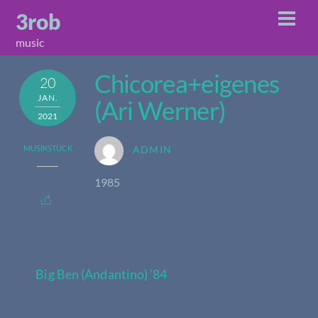
Skip
3rob
Men
to
music
content
Chicorea+eigenes
20
JAN.
(Ari Werner)
2021
MUSIKSTÜCK
ADMIN
1985
Big Ben (Andantino) ’84