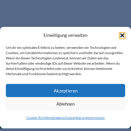
LATEST TWEETS
Einwilligung verwalten
Um dir ein optimales Erlebnis zu bieten, verwenden wir Technologien wie
Cookies, um Geräteinformationen zu speichern und/oder darauf zuzugreifen.
Wenn du diesen Technologien zustimmst, können wir Daten wie das
Surfverhalten oder eindeutige IDs auf dieser Website verarbeiten. Wenn du
deine Einwillligung nicht erteilst oder zurückziehst, können bestimmte
Impressum
Cookie-Richtlinie (EU)
Merkmale und Funktionen beeinträchtigt werden.
Datenschutzerklärung
Akzeptieren
© 3rob music
Impressum
Ablehnen
Coll
Experiment V
Cookie-Richtlinie
Datenschutzerklärung
Impressum
play